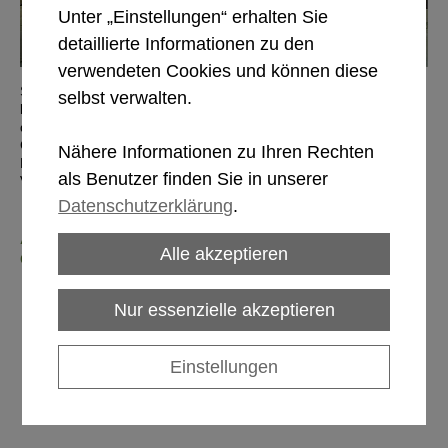
Unter „Einstellungen“ erhalten Sie
detaillierte Informationen zu den
verwendeten Cookies und können diese
Sie finden unseren beschaulichen
Gasthof im Bezirk
selbst verwalten.
Feldkirchen
direkt am Wald gelegen, ca. einen Kilometer von
der Gurktal-Bundesstraße entfernt. Unsere wohnlichen
Gasträume bestehen vorwiegend aus Holz und laden sowohl
Nähere Informationen zu Ihren Rechten
Familien wie auch Reiter, Pensionisten und Wanderer zum
als Benutzer finden Sie in unserer
Verweilen ein.
Datenschutzerklärung
.
Angebot im Gasthof Eden in Feldkirchen auf
Alle akzeptieren
einen Blick:
Eisbahnen zum Mieten
Ausrichten von Festen
Nur essenzielle akzeptieren
Möglichkeit zur Übernachtung
Ferienwohnungen
Frühstück auf Wunsch
Einstellungen
Großer eigener Parkplatz
Liegewiese
Kinderspielplatz