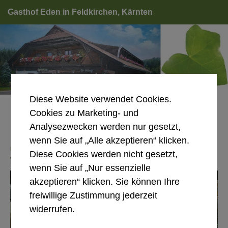
Gasthof Eden in Feldkirchen, Kärnten
Diese Website verwendet Cookies.
Anrufen
E-Mail
Route
Cookies zu Marketing- und
Analysezwecken werden nur gesetzt,
wenn Sie auf „Alle akzeptieren“ klicken.
Gasthof Eden, Feldkirchen – Ihr Gastlokal
Diese Cookies werden nicht gesetzt,
für alle Anlässe
wenn Sie auf „Nur essenzielle
akzeptieren“ klicken. Sie können Ihre
freiwillige Zustimmung jederzeit
widerrufen.